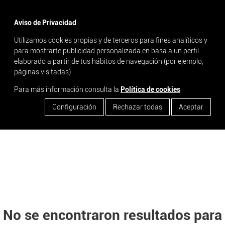
menu
Aviso de Privacidad
Utilizamos cookies propias y de terceros para fines analíticos y
search
para mostrarte publicidad personalizada en basa a un perfil
elaborado a partir de tus hábitos de navegación (por ejemplo,
páginas visitadas)
Para más información consulta la
Política de cookies
Configuración
Rechazar todas
Aceptar
No se encontraron resultados para